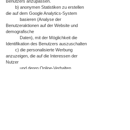
Benutzers anzupassen.
b) anonymen Statistiken zu erstellen
die auf dem Google Analytics-System
basieren (Analyse der
Benutzeraktionen auf der Website und
demografische
Daten), mit der Möglichkeit die
Identifikation des Benutzers auszuschalten
c) die personalisierte Werbung
anzuzeigen, die auf die Interessen der
Nutzer
und deren Online-Verhalten
angepasst ist.
Ausführliche Informationen zum
Umgang mit Cookies finden Sie in den
Einstellungen des Webbrowsers.
Gängige Browser bieten die
Einstellungsoption, Cookies nicht
zuzulassen.
Hinweis: Es ist nicht gewährleistet,
dass Sie auf alle Funktionen dieser